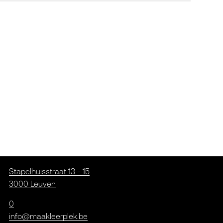
Stapelhuisstraat 13 - 15
3000 Leuven
0
info@maakleerplek.be