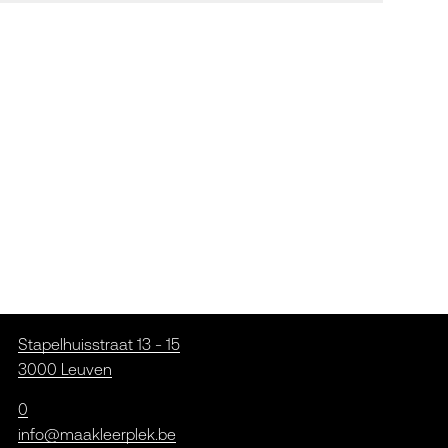
Stapelhuisstraat 13 - 15
3000 Leuven
0
info@maakleerplek.be