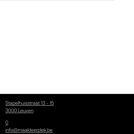
Stapelhuisstraat 13 - 15
3000 Leuven
0
info@maakleerplek.be