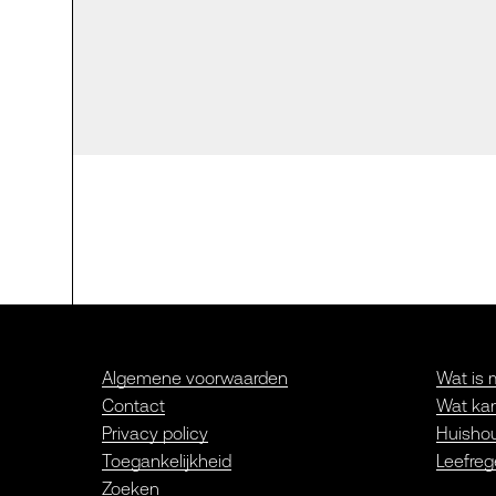
Algemene voorwaarden
Wat is 
Contact
Wat kan
Privacy policy
Huishou
Toegankelijkheid
Leefreg
Zoeken