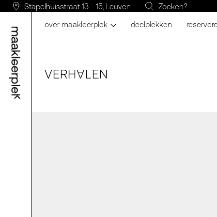
Stapelhuisstraat 13 - 15, Leuven
Zoeken?
over maakleerplek
deelplekken
reserver
VERH
LE
N
A