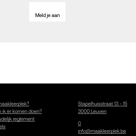
Meld je aan
maakleerplek?
Stapelhuisstraat 13 - 15
 ik er komen doen?
3000 Leuven
delijk reglement
0
els
info@maakleerplek.be