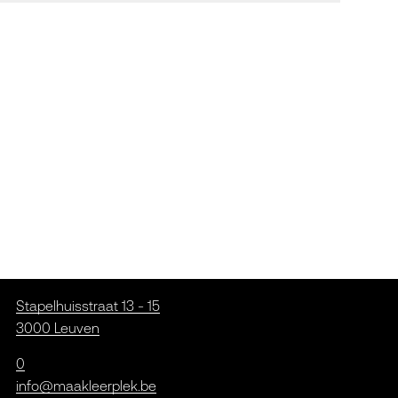
Stapelhuisstraat 13 - 15
3000 Leuven
0
info@maakleerplek.be