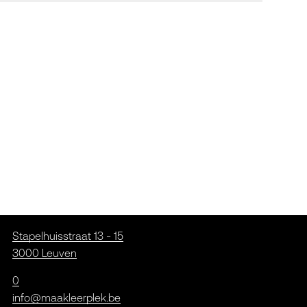
Stapelhuisstraat 13 - 15
3000 Leuven
0
info@maakleerplek.be