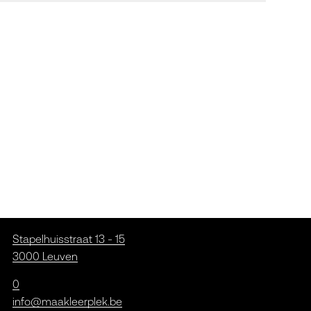
Stapelhuisstraat 13 - 15
3000 Leuven
0
info@maakleerplek.be