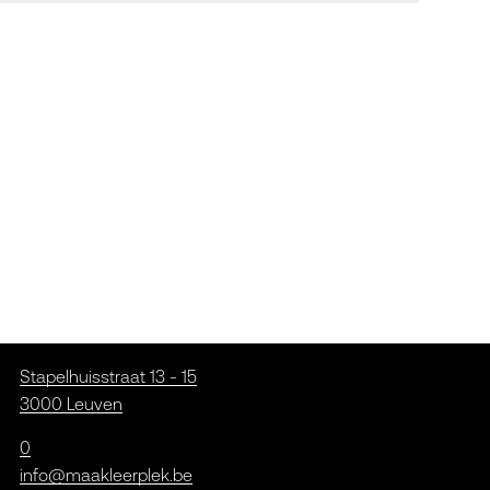
Stapelhuisstraat 13 - 15
3000 Leuven
0
info@maakleerplek.be