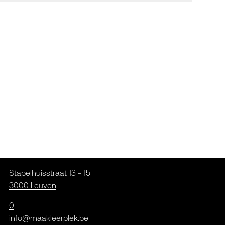
Stapelhuisstraat 13 - 15
3000 Leuven
0
info@maakleerplek.be