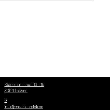
Stapelhuisstraat 13 - 15
3000 Leuven
0
info@maakleerplek.be