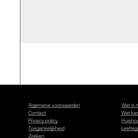
Algemene voorwaarden
Wat is 
Contact
Wat kan
Privacy policy
Huishou
Toegankelijkheid
Leefreg
Zoeken