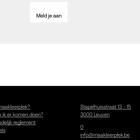
Meld je aan
maakleerplek?
Stapelhuisstraat 13 - 15
 ik er komen doen?
3000 Leuven
delijk reglement
0
els
info@maakleerplek.be