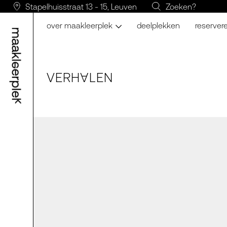
Stapelhuisstraat 13 - 15, Leuven
Zoeken?
over maakleerplek
deelplekken
reserver
VERH
LE
N
A