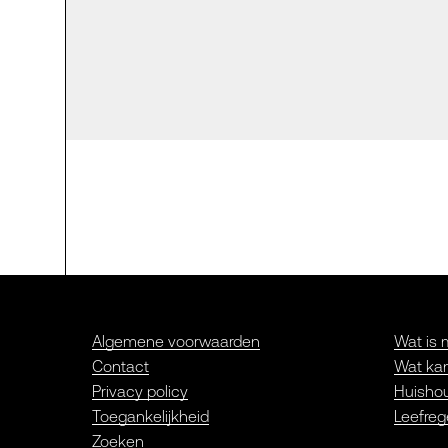
Algemene voorwaarden
Wat is 
Contact
Wat kan
Privacy policy
Huishou
Toegankelijkheid
Leefreg
Zoeken