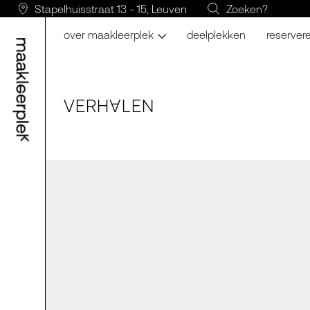
Stapelhuisstraat 13 - 15, Leuven
Zoeken?
over maakleerplek
deelplekken
reserver
VERH
LE
N
A