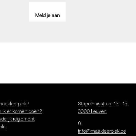
Meld je aan
maakleerplek?
Stapelhuisstraat 13 - 15
 ik er komen doen?
3000 Leuven
delijk reglement
0
els
info@maakleerplek.be