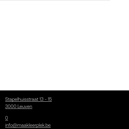
Stapelhuisstraat 13 - 15
3000 Leuven
0
info@maakleerplek.be