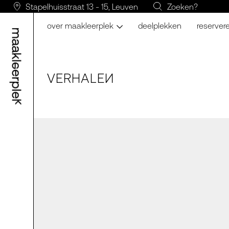
Stapelhuisstraat 13 - 15, Leuven
Zoeken?
over maakleerplek
deelplekken
reserver
VERH
A
LE
N