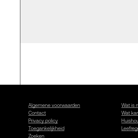
Algemene voorwaarden
Wat is 
Contact
Wat kan
Privacy policy
Huishou
Toegankelijkheid
Leefreg
Zoeken