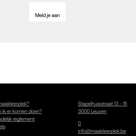
Meld je aan
maakleerplek?
Stapelhuisstraat 13 - 15
 ik er komen doen?
3000 Leuven
delijk reglement
0
els
info@maakleerplek.be