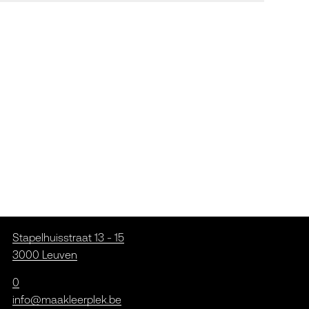
Stapelhuisstraat 13 - 15
3000 Leuven
0
info@maakleerplek.be