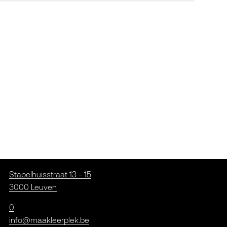
Stapelhuisstraat 13 - 15
3000 Leuven
0
info@maakleerplek.be