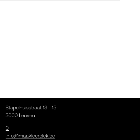
Stapelhuisstraat 13 - 15
3000 Leuven
0
info@maakleerplek.be