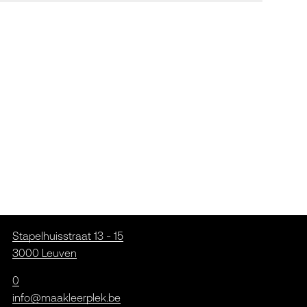
Stapelhuisstraat 13 - 15
3000 Leuven
0
info@maakleerplek.be