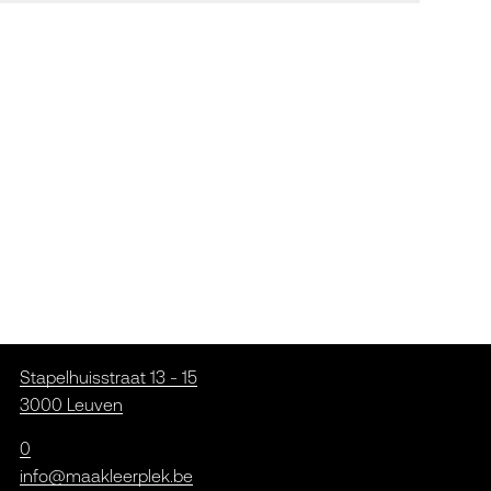
Stapelhuisstraat 13 - 15
3000 Leuven
0
info@maakleerplek.be