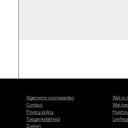
Algemene voorwaarden
Wat is 
Contact
Wat kan
Privacy policy
Huishou
Toegankelijkheid
Leefreg
Zoeken