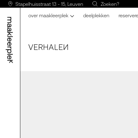
Stapelhuisstraat 13 - 15, Leuven
Zoeken?
over maakleerplek
deelplekken
reserver
VERH
A
LE
N