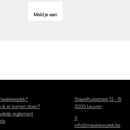
Meld je aan
maakleerplek?
Stapelhuisstraat 13 - 15
 ik er komen doen?
3000 Leuven
delijk reglement
0
els
info@maakleerplek.be