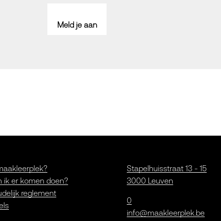
Meld je aan
maakleerplek?
Stapelhuisstraat 13 - 15
 ik er komen doen?
3000 Leuven
delijk reglement
0
els
info@maakleerplek.be