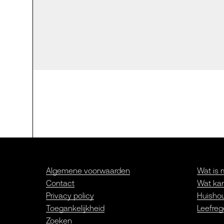
Algemene voorwaarden
Wat is 
Contact
Wat kan
Privacy policy
Huishou
Toegankelijkheid
Leefreg
Zoeken