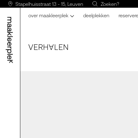
Stapelhuisstraat 13 - 15, Leuven
Zoeken?
over maakleerplek
deelplekken
reserver
VERH
LE
N
A