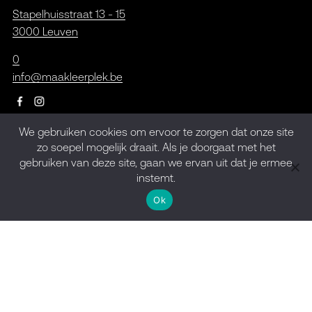
Stapelhuisstraat 13 - 15
3000 Leuven
0
info@maakleerplek.be
We gebruiken cookies om ervoor te zorgen dat onze site
zo soepel mogelijk draait. Als je doorgaat met het
Inschrijven op de
gebruiken van deze site, gaan we ervan uit dat je ermee
nieuwsbrief
instemt.
Ok
Meld je aan
Design by
kpot