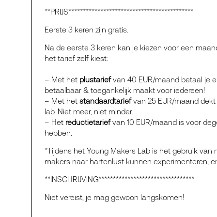
**PRIJS*******************************************
Eerste 3 keren zijn gratis​.
Na de eerste 3 keren kan je kiezen voor een maand
het tarief zelf kiest:
– Met het
plustarief
van
40 EUR/maand betaal je en
betaalbaar & toegankelijk maakt voor iedereen!​
– Met het
standaardtarief
van 25 EUR/maand dekt d
lab. Niet meer, niet minder.​
– Het
reductietarief
van 10 EUR/maand is voor deg
hebben.
*Tijdens het Young Makers Lab is het gebruik van
makers naar hartenlust kunnen experimenteren, e
**INSCHRIJVING*********************************
Niet vereist, je mag gewoon langskomen!