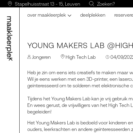
Stapelhuisstraat 13 - 15, Leuven
Zoeken?
over maakleerplek
deelplekken
reserver
YOUNG MAKERS LAB @HIGH
Jongeren
High Tech Lab
04/09/2022
Heb je zin om eens iets creatiefs te maken maar w
Wil je eens werken met een 3D-printer, een lasercu
geïnteresseerd om te solderen met elektronisch
Tijdens het Young Makers Lab kan je vrij gebruik 
En wees gerust, de vrijwilligers van het High Tech L
begeleiden!
Het Young Makers Lab is bedoeld voor kinderen en 
ouders, leerkrachten en andere geïnteresseerden z