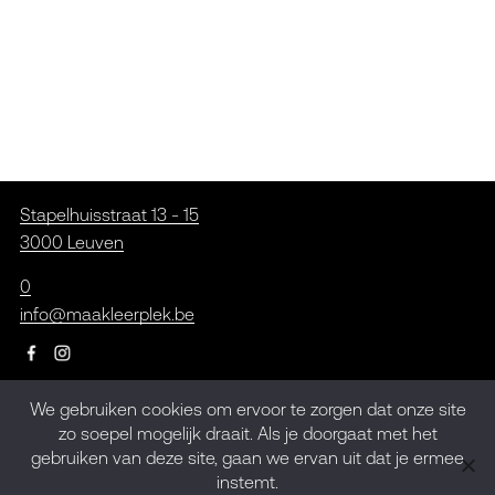
Stapelhuisstraat 13 - 15
3000 Leuven
0
info@maakleerplek.be
We gebruiken cookies om ervoor te zorgen dat onze site
Inschrijven op de
zo soepel mogelijk draait. Als je doorgaat met het
gebruiken van deze site, gaan we ervan uit dat je ermee
nieuwsbrief
instemt.