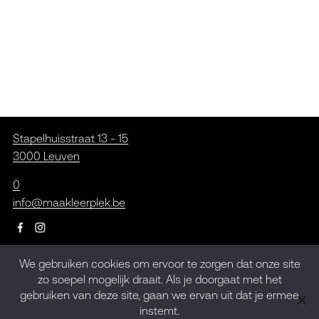
Stapelhuisstraat 13 - 15
3000 Leuven
0
info@maakleerplek.be
We gebruiken cookies om ervoor te zorgen dat onze site
Inschrijven op de
zo soepel mogelijk draait. Als je doorgaat met het
gebruiken van deze site, gaan we ervan uit dat je ermee
nieuwsbrief
instemt.