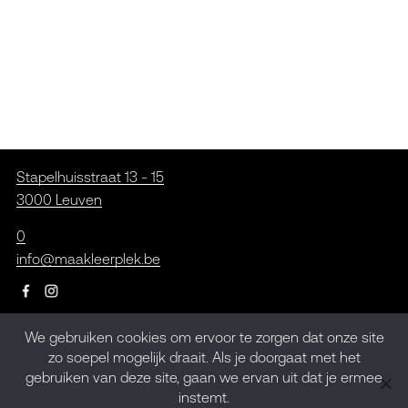
Stapelhuisstraat 13 - 15
3000 Leuven
0
info@maakleerplek.be
We gebruiken cookies om ervoor te zorgen dat onze site
Inschrijven op de
zo soepel mogelijk draait. Als je doorgaat met het
gebruiken van deze site, gaan we ervan uit dat je ermee
nieuwsbrief
instemt.