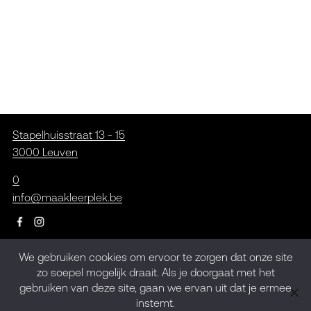
Stapelhuisstraat 13 - 15
3000 Leuven
0
info@maakleerplek.be
We gebruiken cookies om ervoor te zorgen dat onze site
Inschrijven op de
zo soepel mogelijk draait. Als je doorgaat met het
gebruiken van deze site, gaan we ervan uit dat je ermee
nieuwsbrief
instemt.