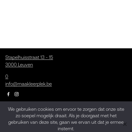
Stapelhuisstraat 13 - 15
3000 Leuven
0
info@maakleerplek.be
We gebruiken cookies om ervoor te zorgen dat onze site
Inschrijven op de
zo soepel mogelijk draait. Als je doorgaat met het
gebruiken van deze site, gaan we ervan uit dat je ermee
nieuwsbrief
instemt.