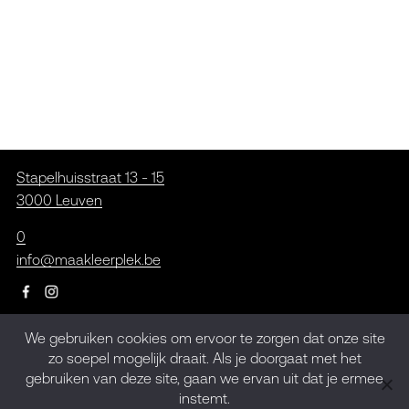
Stapelhuisstraat 13 - 15
3000 Leuven
0
info@maakleerplek.be
We gebruiken cookies om ervoor te zorgen dat onze site
Inschrijven op de
zo soepel mogelijk draait. Als je doorgaat met het
gebruiken van deze site, gaan we ervan uit dat je ermee
nieuwsbrief
instemt.