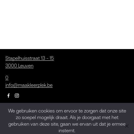
Stapelhuisstraat 13 - 15
3000 Leuven
0
info@maakleerplek.be
We gebruiken cookies om ervoor te zorgen dat onze site
Inschrijven op de
zo soepel mogelijk draait. Als je doorgaat met het
gebruiken van deze site, gaan we ervan uit dat je ermee
nieuwsbrief
instemt.