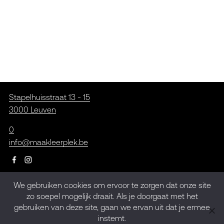
Stapelhuisstraat 13 - 15
3000 Leuven
0
info@maakleerplek.be
We gebruiken cookies om ervoor te zorgen dat onze site
Inschrijven op de
zo soepel mogelijk draait. Als je doorgaat met het
gebruiken van deze site, gaan we ervan uit dat je ermee
nieuwsbrief
instemt.