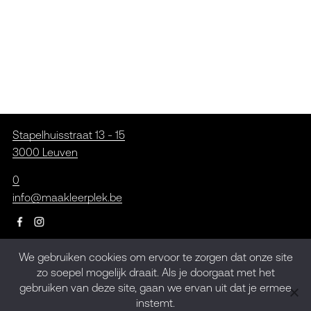
Stapelhuisstraat 13 - 15
3000 Leuven
0
info@maakleerplek.be
We gebruiken cookies om ervoor te zorgen dat onze site
Inschrijven op de
zo soepel mogelijk draait. Als je doorgaat met het
gebruiken van deze site, gaan we ervan uit dat je ermee
nieuwsbrief
instemt.