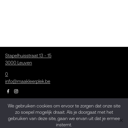
Stapelhuisstraat 13 - 15
3000 Leuven
0
info@maakleerplek.be
We gebruiken cookies om ervoor te zorgen dat onze site
Inschrijven op de
zo soepel mogelijk draait. Als je doorgaat met het
gebruiken van deze site, gaan we ervan uit dat je ermee
nieuwsbrief
instemt.