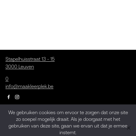
Stapelhuisstraat 13 - 15
3000 Leuven
0
info@maakleerplek.be
We gebruiken cookies om ervoor te zorgen dat onze site
Inschrijven op de
zo soepel mogelijk draait. Als je doorgaat met het
gebruiken van deze site, gaan we ervan uit dat je ermee
nieuwsbrief
instemt.