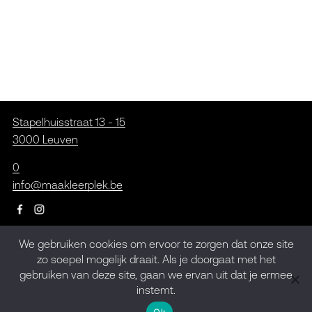
Stapelhuisstraat 13 - 15
3000 Leuven
0
info@maakleerplek.be
We gebruiken cookies om ervoor te zorgen dat onze site
Inschrijven op de
zo soepel mogelijk draait. Als je doorgaat met het
gebruiken van deze site, gaan we ervan uit dat je ermee
nieuwsbrief
instemt.
Ok