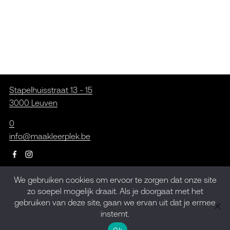
Stapelhuisstraat 13 - 15
3000 Leuven
0
info@maakleerplek.be
We gebruiken cookies om ervoor te zorgen dat onze site
Inschrijven op de
zo soepel mogelijk draait. Als je doorgaat met het
gebruiken van deze site, gaan we ervan uit dat je ermee
nieuwsbrief
instemt.
Ok