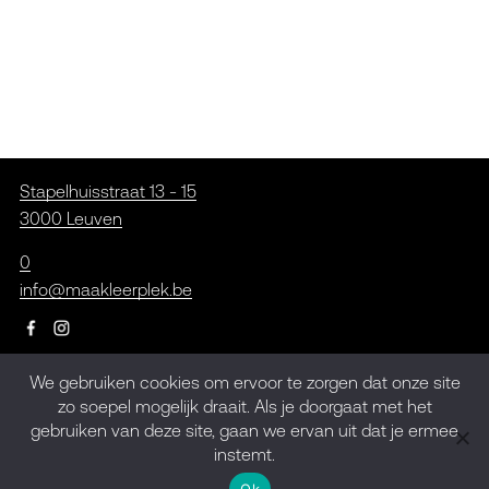
Stapelhuisstraat 13 - 15
3000 Leuven
0
info@maakleerplek.be
We gebruiken cookies om ervoor te zorgen dat onze site
Inschrijven op de
zo soepel mogelijk draait. Als je doorgaat met het
gebruiken van deze site, gaan we ervan uit dat je ermee
nieuwsbrief
instemt.
Ok