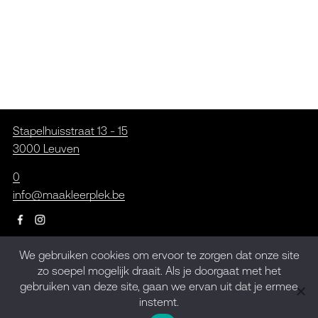
Stapelhuisstraat 13 - 15
3000 Leuven
0
info@maakleerplek.be
We gebruiken cookies om ervoor te zorgen dat onze site
Inschrijven op de
zo soepel mogelijk draait. Als je doorgaat met het
gebruiken van deze site, gaan we ervan uit dat je ermee
nieuwsbrief
instemt.