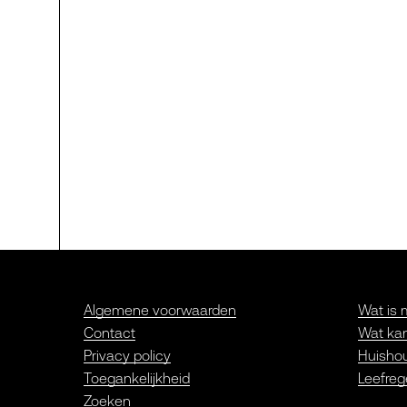
Algemene voorwaarden
Wat is 
Contact
Wat kan
Privacy policy
Huishou
Toegankelijkheid
Leefreg
Zoeken