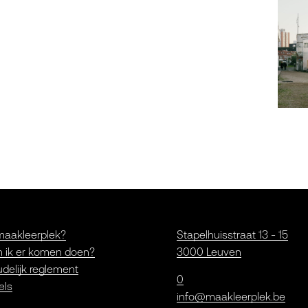
maakleerplek?
Stapelhuisstraat 13 - 15
 ik er komen doen?
3000 Leuven
delijk reglement
0
els
info@maakleerplek.be