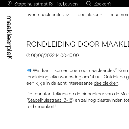
Stapelhuisstraat 13 - 15, Leuven
Zoeken?
over maakleerplek
deelplekken
reserver
RONDLEIDING DOOR MAAKL
08/06/2022 14:00-15:00
Wat kan jij komen doen op maakleerplek? Kom he
rondleiding, elke woensdag om 14 uur. Ontdek de 
een kijkje in de acht interessante
deelplekken
.
De tour start telkens op de binnenkoer van de Mo
(
Stapelhuisstraat 13-15
) en zal nog plaatsvinden to
tot binnenkort!