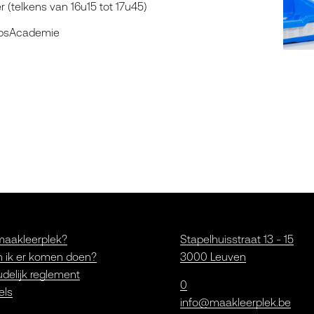
er (telkens van 16u15 tot 17u45)
apsAcademie
maakleerplek?
Stapelhuisstraat 13 - 15
 ik er komen doen?
3000 Leuven
delijk reglement
0
els
info@maakleerplek.be