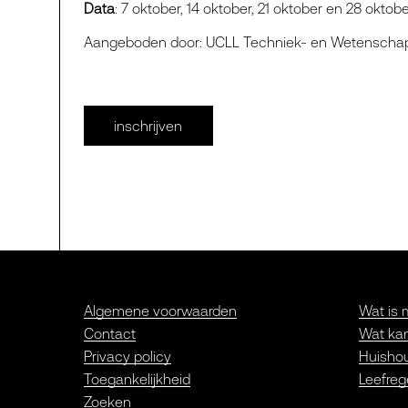
Data
: 7 oktober, 14 oktober, 21 oktober en 28 oktob
Aangeboden door: UCLL Techniek- en Wetensch
inschrijven
Algemene voorwaarden
Wat is 
Contact
Wat kan
Privacy policy
Huishou
Toegankelijkheid
Leefreg
Zoeken