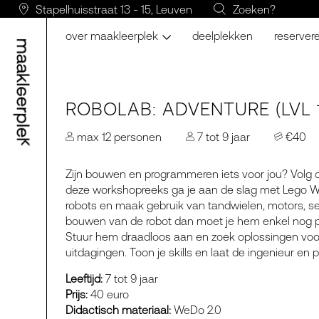
Stapelhuisstraat 13 - 15, Leuven
Zoeken?
over maakleerplek
deelplekken
reserver
ROBOLAB: ADVENTURE (LVL 1
max 12 personen
7 tot 9 jaar
€40
Zijn bouwen en programmeren iets voor jou? Volg on
deze workshopreeks ga je aan de slag met Lego W
robots en maak gebruik van tandwielen, motors, se
bouwen van de robot dan moet je hem enkel nog
Stuur hem draadloos aan en zoek oplossingen voo
uitdagingen. Toon je skills en laat de ingenieur en 
Leeftijd:
7 tot 9 jaar
Prijs:
40 euro
Didactisch materiaal:
WeDo 2.0