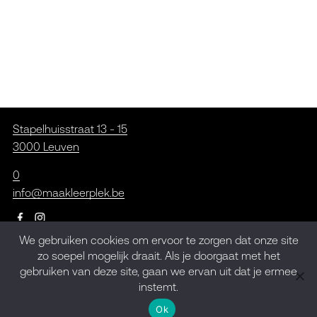
Stapelhuisstraat 13 - 15
3000 Leuven
0
info@maakleerplek.be
We gebruiken cookies om ervoor te zorgen dat onze site
zo soepel mogelijk draait. Als je doorgaat met het
Inschrijven op de
gebruiken van deze site, gaan we ervan uit dat je ermee
nieuwsbrief
instemt.
Ok