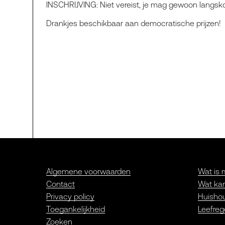
INSCHRIJVING: Niet vereist, je mag gewoon langs
Drankjes beschikbaar aan democratische prijzen!
Algemene voorwaarden
Wat is 
Contact
Wat kan
Privacy policy
Huishou
Toegankelijkheid
Leefreg
Zoeken