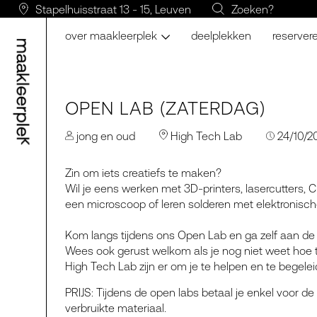
Stapelhuisstraat 13 - 15, Leuven
Zoeken?
over maakleerplek
deelplekken
reserver
OPEN LAB (ZATERDAG)
jong en oud
High Tech Lab
24/10/2
Zin om iets creatiefs te maken?
Wil je eens werken met 3D-printers, lasercutters, 
een microscoop of leren solderen met elektronis
Kom langs tijdens ons Open Lab en ga zelf aan de 
Wees ook gerust welkom als je nog niet weet hoe te
High Tech Lab zijn er om je te helpen en te begelei
PRIJS: Tijdens de open labs betaal je enkel voor 
verbruikte materiaal.