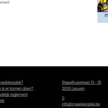
komen!
maakleerplek?
Stapelhuisstraat 13 - 15
 ik er komen doen?
3000 Leuven
delijk reglement
0
els
info@maakleerplek.be