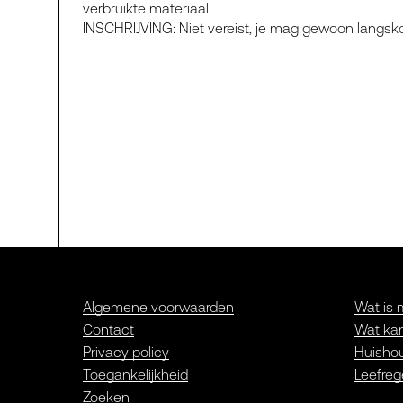
verbruikte materiaal.
INSCHRIJVING: Niet vereist, je mag gewoon langs
Algemene voorwaarden
Wat is 
Contact
Wat kan
Privacy policy
Huishou
Toegankelijkheid
Leefreg
Zoeken