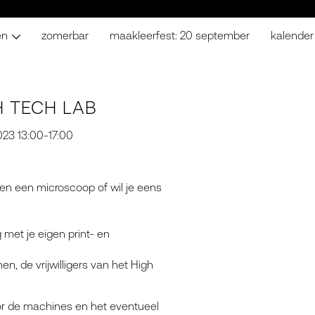
en
zomerbar
maakleerfest: 20 september
kalender
 TECH LAB
23 13:00-17:00
 en een microscoop of wil je eens
met je eigen print- en
n, de vrijwilligers van het High
oor de machines en het eventueel