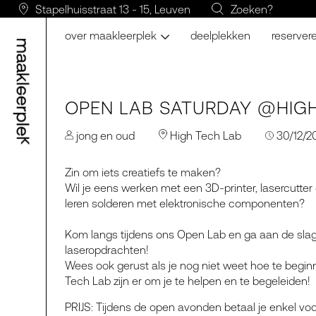
Stapelhuisstraat 13 - 15, Leuven
Zoeken?
over maakleerplek
deelplekken
reserver
OPEN LAB SATURDAY @HIGH
jong en oud
High Tech Lab
30/12/20
Zin om iets creatiefs te maken?
Wil je eens werken met een 3D-printer, lasercutter
leren solderen met elektronische componenten?
Kom langs tijdens ons Open Lab en ga aan de slag 
laseropdrachten!
Wees ook gerust als je nog niet weet hoe te beginne
Tech Lab zijn er om je te helpen en te begeleiden!
PRIJS: Tijdens de open avonden betaal je enkel v