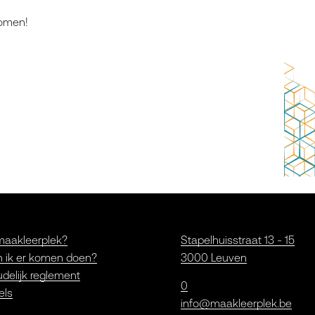
komen!
maakleerplek?
Stapelhuisstraat 13 - 15
 ik er komen doen?
3000 Leuven
delijk reglement
0
els
info@maakleerplek.be