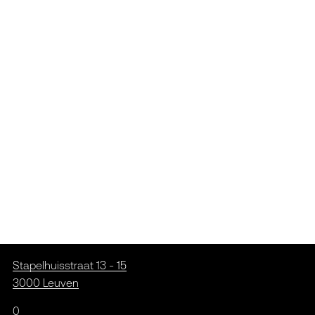
Stapelhuisstraat 13 - 15
3000 Leuven
0