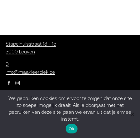
Stapelhuisstraat 13 - 15
3000 Leuven
0
info@maakleerplek.be
We gebruiken cookies om ervoor te zorgen dat onze site
Inschrijven op de
zo soepel mogelijk draait. Als je doorgaat met het
gebruiken van deze site, gaan we ervan uit dat je ermee
nieuwsbrief
instemt.
Ok
Meld je aan