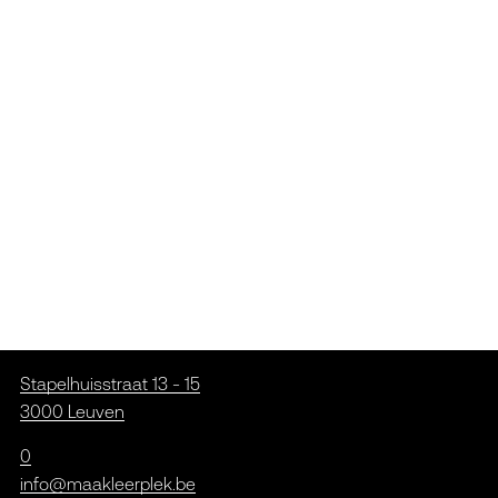
Stapelhuisstraat 13 - 15
3000 Leuven
0
info@maakleerplek.be