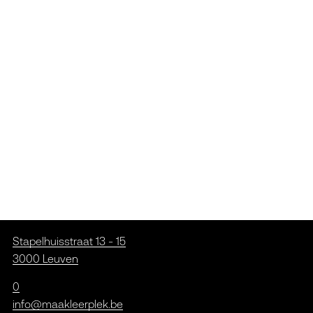
Stapelhuisstraat 13 - 15
3000 Leuven
0
info@maakleerplek.be