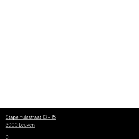
Stapelhuisstraat 13 - 15
3000 Leuven
0