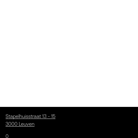
Stapelhuisstraat 13 - 15
3000 Leuven
0