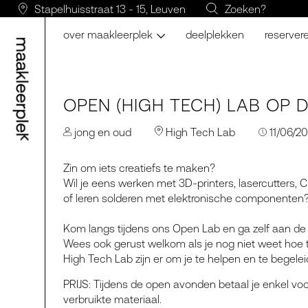
Stapelhuisstraat 13 - 15, Leuven
Zoeken?
over maakleerplek
deelplekken
reserver
OPEN (HIGH TECH) LAB OP
jong en oud
High Tech Lab
11/06/20
Zin om iets creatiefs te maken?
Wil je eens werken met 3D-printers, lasercutters
of leren solderen met elektronische componenten
Kom langs tijdens ons Open Lab en ga zelf aan de 
Wees ook gerust welkom als je nog niet weet hoe te
High Tech Lab zijn er om je te helpen en te begelei
PRIJS: Tijdens de open avonden betaal je enkel v
verbruikte materiaal.