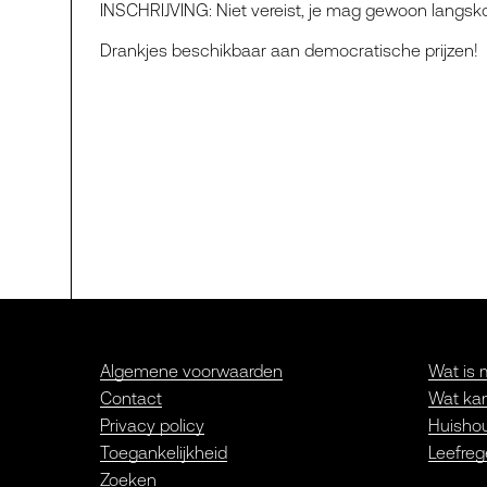
INSCHRIJVING: Niet vereist, je mag gewoon langs
Drankjes beschikbaar aan democratische prijzen!
Algemene voorwaarden
Wat is 
Contact
Wat kan
Privacy policy
Huishou
Toegankelijkheid
Leefreg
Zoeken