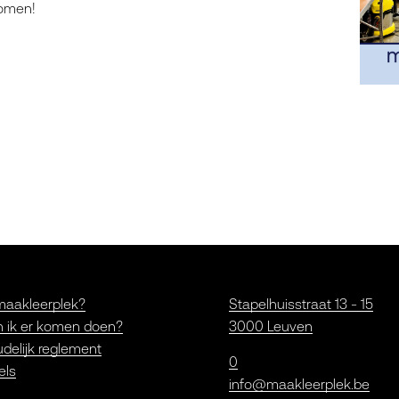
komen!
maakleerplek?
Stapelhuisstraat 13 - 15
 ik er komen doen?
3000 Leuven
delijk reglement
0
els
info@maakleerplek.be